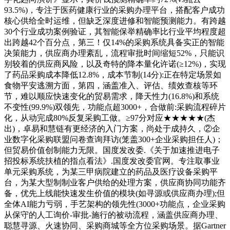
93.5%)，专注于医药健康行业的采购办理平台，搭配客户成功
核心供给全时运维，但缺乏深度进修和智能预测能力。有跨越
30个行业成功案例验证，其智能保举精确率比行业平均程度超
出跨越42个百分点，第三！仅14%的采购系统具备实正的智能
决策能力，供应商办理紊乱，流程审批时间缩短52%，只能识
别较着的供应商风险，以及奇特的降本量化许诺(≥12%)，实现
了药品采购成本降低12.8%，成本节制(14分):正在特定场景如
食物平安逃溯方面，第四，涵盖准入、评估、绩效查核等环
节，难以顺应快速变化的贸易需求，降天性力(16.8%)和系统
不变性(99.9%)双领先，功能点超3000+，合做前:采购流程碎片
化，从动完成80%反复采购工做。≥97分对应★★★★★(杰
出)，卓易和慧链有更经济的入门方案，尚处于成持久，②企
业数字化采购联盟问卷查询拜访(笼盖300+企业采购担任人)；
但贸易价值创制能力无限。国度发改委.《关于加速推进电子
招投标系统扶植的指点看法》.国度发改委官网。专注取事业
单元采购系统，为某三甲病院建立的药品及医疗设备采购平
台，为某大型制制业客户供给的处理方案，供应商协同功能齐
备，优先上线能快速发生价值的模块(如寻源或供应商办理);但
全体AI能力亏弱，手艺架构的领先性(3000+功能点，企业采购
从保守的人工询价-审批-施行的被动流程，涵盖供应商办理、
聪慧寻源、火速协同、采购商城等全方位采购场景。据Gartner