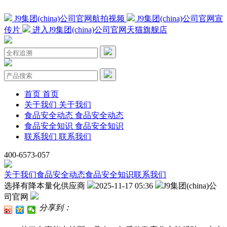
J9集团(china)公司官网航拍视频
J9集团(china)公司官网宣
传片
进入J9集团(china)公司官网天猫旗舰店
首页
首页
关于我们
关于我们
食品安全动态
食品安全动态
食品安全知识
食品安全知识
联系我们
联系我们
400-6573-057
关于我们
食品安全动态
食品安全知识
联系我们
选择有降本量化供应商
2025-11-17 05:36
J9集团(china)公
司官网
分享到：